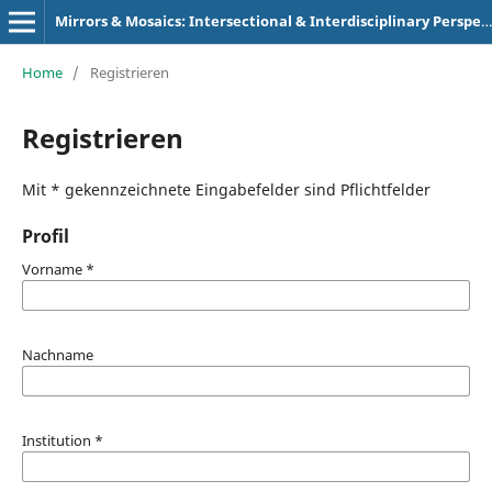
Mirrors & Mosaics: Intersectional & Interdisciplinary Perspectives
Home
/
Registrieren
Registrieren
Mit * gekennzeichnete Eingabefelder sind Pflichtfelder
Profil
Vorname
*
Nachname
Institution
*