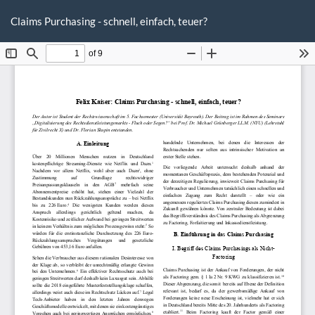
Zu
He
P
Artikeldetails
Claims Purchasing - schnell, einfach, teuer?
he
zurückkehren