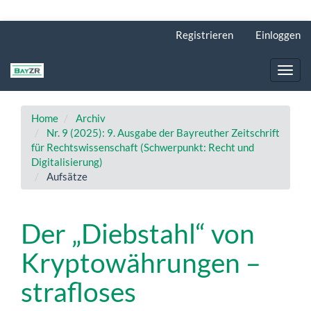
Hauptnavigation
Registrieren
Einloggen
Hauptinhalt
Sidebar
Toggl
navig
Home
Archiv
Nr. 9 (2025): 9. Ausgabe der Bayreuther Zeitschrift
für Rechtswissenschaft (Schwerpunkt: Recht und
Digitalisierung)
Aufsätze
Der „Diebstahl“ von
Kryptowährungen –
strafloses