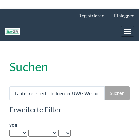
Hauptnavigation
Registrieren
Einloggen
Hauptinhalt
Sidebar
Toggl
navig
Suchen
Artikel
durchsuchen
nach
Erweiterte Filter
von