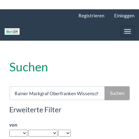
Hauptnavigation
Registrieren
Einloggen
Hauptinhalt
Sidebar
Toggl
navig
Suchen
Artikel
durchsuchen
nach
Erweiterte Filter
von